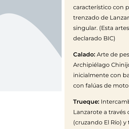
característico con p
trenzado de Lanza
singular. (Esta art
declarado BIC)
Calado:
Arte de pes
Archipiélago Chinij
inicialmente con b
con falúas de moto
Trueque:
Intercambi
Lanzarote a través
(cruzando El Río) y 